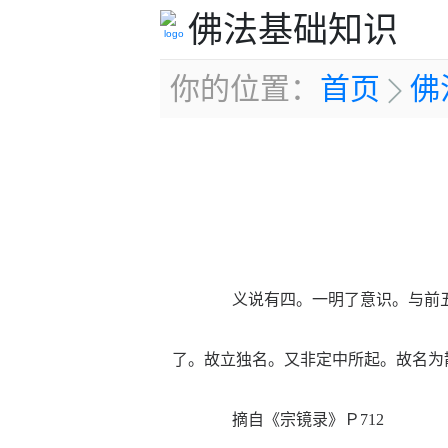
佛法基础知识
你的位置：
首页
佛
义说有四。一明了意识。与前
了。故立独名。又非定中所起。故名为
摘自《宗镜录》Ｐ
712