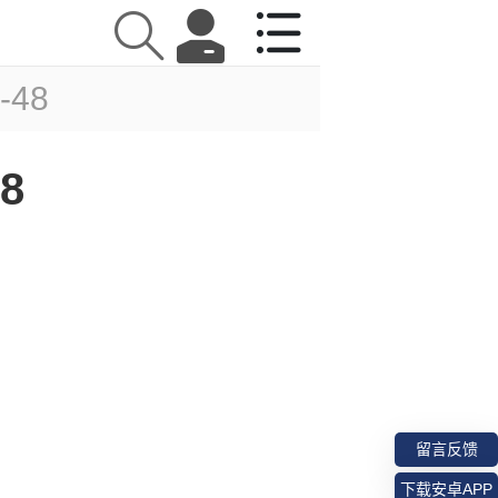
48
8
留言反馈
下载安卓APP